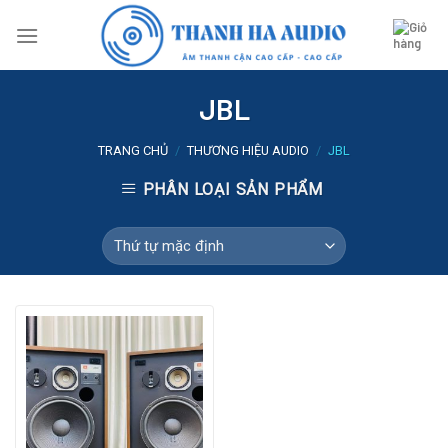
Skip
to
content
JBL
TRANG CHỦ
/
THƯƠNG HIỆU AUDIO
/
JBL
PHÂN LOẠI SẢN PHẨM