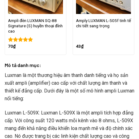
Ampli đèn LUXMAN SQ-88
Amply LUXMAN L-505f tinh tế
Signature (S) huyền thoại đỉnh
chi tiết sang trọng
cao
70
₫
43
₫
Được xếp
hạng
5.00
5
sao
Mô tả danh mục:
Luxman là một thương hiệu âm thanh danh tiếng và họ sản
xuất ampli (amplifier) cao cấp với chất lượng âm thanh và
thiết kế đẳng cấp. Dưới đây là một số mô hình ampli Luxman
nổi tiếng:
Luxman L-509X: Luxman L-509X là một ampli tích hợp đẳng
cấp. Với công suất 120 watts mỗi kênh vào 8 ohms, L-509X
mang đến khả năng điều khiển loa mạnh mẽ và độ chính xác
cao. Nó được trang bị các linh kiện chất lượng cao và công