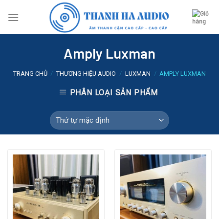
Skip
to
content
Amply Luxman
TRANG CHỦ
/
THƯƠNG HIỆU AUDIO
/
LUXMAN
/
AMPLY LUXMAN
PHÂN LOẠI SẢN PHẨM