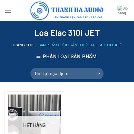
Skip
to
content
Loa Elac 310i JET
TRANG CHỦ
/
SẢN PHẨM ĐƯỢC GẮN THẺ “LOA ELAC 310I JET”
PHÂN LOẠI SẢN PHẨM
HẾT HÀNG