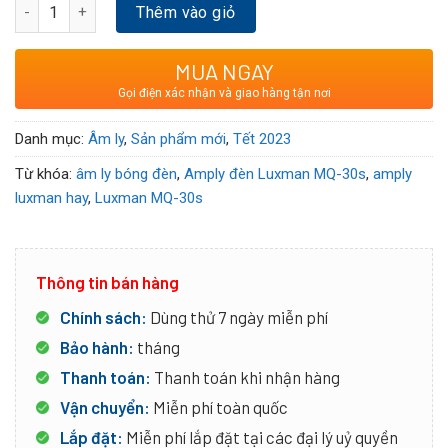
Amply đèn Luxman MQ-30s số lượng
đổ rất nhiều tiền vào những chiếc Amply chạy mạch Class A
Thêm vào giỏ
hay những bộ Pre-Pow cao cấp để cho ra chất âm ngọt
ngào tựa với Amply bóng.Nhưng với Amply bóng thì lại giới
MUA NGAY
hạn về thời gian và độ già của bóng.Buộc các Bác phải thay
Gọi điện xác nhận và giao hàng tận nơi
sau một quá trình dài sử dụng.
Danh mục:
Âm ly
,
Sản phẩm mới
,
Tết 2023
Từ khóa:
âm ly bóng đèn
,
Amply đèn Luxman MQ-30s
,
amply
luxman hay
,
Luxman MQ-30s
Thông tin bán hàng
Chính sách:
Dùng thử 7 ngày miễn phí
Bảo hành:
tháng
Thanh toán:
Thanh toán khi nhận hàng
Vận chuyển:
Miễn phí toàn quốc
Lắp đặt:
Miễn phí lắp đặt tại các đại lý uỷ quyền