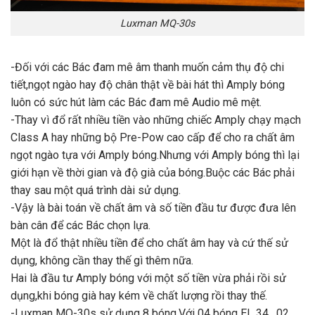
Luxman MQ-30s
-Đối với các Bác đam mê âm thanh muốn cảm thụ độ chi
tiết,ngọt ngào hay độ chân thật về bài hát thì Amply bóng
luôn có sức hút làm các Bác đam mê Audio mê mệt.
-Thay vì đổ rất nhiều tiền vào những chiếc Amply chạy mạch
Class A hay những bộ Pre-Pow cao cấp để cho ra chất âm
ngọt ngào tựa với Amply bóng.Nhưng với Amply bóng thì lại
giới hạn về thời gian và độ già của bóng.Buộc các Bác phải
thay sau một quá trình dài sử dụng.
-Vậy là bài toán về chất âm và số tiền đầu tư được đưa lên
bàn cân để các Bác chọn lựa.
Một là đổ thật nhiều tiền để cho chất âm hay và cứ thế sử
dụng, không cần thay thế gì thêm nữa.
Hai là đầu tư Amply bóng với một số tiền vừa phải rồi sử
dụng,khi bóng già hay kém về chất lượng rồi thay thế.
-Luxman MQ-30s sử dụng 8 bóng.Với 04 bóng EL 34 , 02