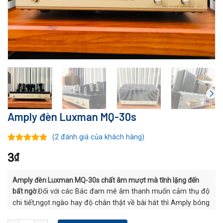
Amply đèn Luxman MQ-30s
(
2
đánh giá của khách hàng)
4.50
2
trên 5
3
₫
dựa trên
đánh giá
Amply đèn Luxman MQ-30s chất âm mượt mà tĩnh lặng đến
bất ngờ.
Đối với các Bác đam mê âm thanh muốn cảm thụ độ
chi tiết,ngọt ngào hay độ chân thật về bài hát thì Amply bóng
luôn có sức hút làm các Bác đam mê Audio mê mệt.
Thay vì