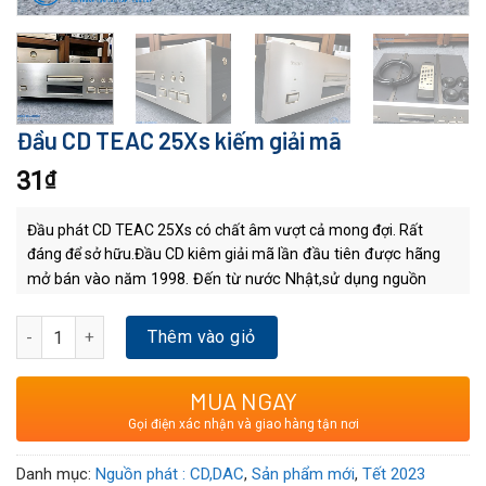
Đầu CD TEAC 25Xs kiếm giải mã
31
₫
Đầu phát CD TEAC 25Xs có chất âm vượt cả mong đợi. Rất
đáng để sở hữu.Đầu CD kiêm giải mã
lần đầu tiên được hãng
mở bán vào năm 1998. Đến từ nước Nhật,sử dụng nguồn
điện 100V.
Được đánh giá cao nhờ chất âm dày dẫn, ngọt
Đầu CD TEAC 25Xs kiếm giải mã số lượng
ngào,chi tiết .Bài hát có chiều sâu mang lại cảm giác không
Thêm vào giỏ
gian lan toả.Thích hợp nghe các thể loại nhạc có tiết tấu
chậm như Bolero,voicos,nhạc chữ tình…..
Teac 25XS được
MUA NGAY
mệnh danh là loại nồi đồng cối đá.Mắt khoẻ,trâu,máy cực kỳ
Gọi điện xác nhận và giao hàng tận nơi
nặng lên đến 23kg.Thêm việc sử dụng bộ cơ VRDS rất có giá
trị, cực kỳ bền trong quá trình sử dụng.Máy chạy cực kỳ
Danh mục:
Nguồn phát : CD,DAC
,
Sản phẩm mới
,
Tết 2023
mượt và êm.