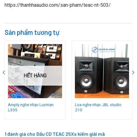
https://thanhhaaudio.com/san-pham/teac-nt-503/
Sản phẩm tương tự
HẾT HÀNG
Amply nghe nhạc Luxman
Loa nghe nhạc JBL studio
L305
210
1 đánh giá cho
Đầu CD TEAC 25Xs kiếm giải mã