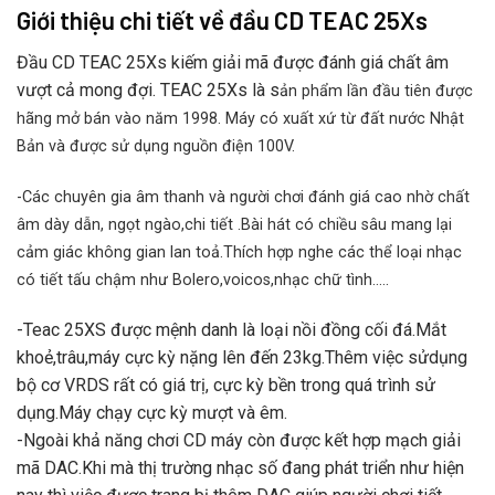
Giới thiệu chi tiết về đầu CD TEAC 25Xs
Đầu CD TEAC 25Xs kiếm giải mã được đánh giá chất âm
vượt cả mong đợi. TEAC 25Xs là s
ản phẩm lần đầu tiên được
hãng mở bán vào năm 1998. Máy có xuất xứ từ đất nước Nhật
Bản và được sử dụng nguồn điện 100V.
-Các chuyên gia âm thanh và người chơi đánh giá cao nhờ chất
âm dày dẫn, ngọt ngào,chi tiết .Bài hát có chiều sâu mang lại
cảm giác không gian lan toả.Thích hợp nghe các thể loại nhạc
có tiết tấu chậm như Bolero,voicos,nhạc chữ tình…..
-Teac 25XS được mệnh danh là loại nồi đồng cối đá.Mắt
khoẻ,trâu,máy cực kỳ nặng lên đến 23kg.Thêm việc sửdụng
bộ cơ VRDS rất có giá trị, cực kỳ bền trong quá trình sử
dụng.Máy chạy cực kỳ mượt và êm.
-Ngoài khả năng chơi CD máy còn được kết hợp mạch giải
mã DAC.Khi mà thị trường nhạc số đang phát triển như hiện