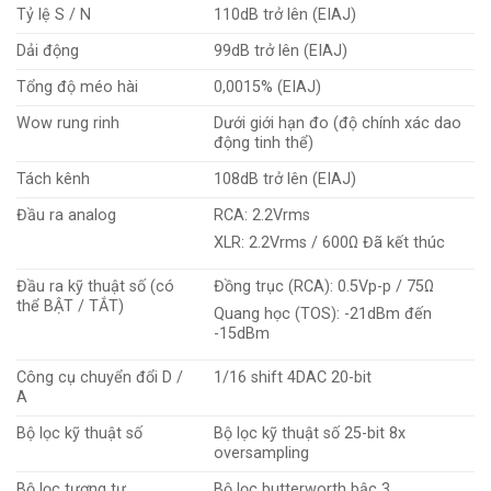
Tỷ lệ S / N
110dB trở lên (EIAJ)
Dải động
99dB trở lên (EIAJ)
Tổng độ méo hài
0,0015% (EIAJ)
Wow rung rinh
Dưới giới hạn đo (độ chính xác dao
động tinh thể)
Tách kênh
108dB trở lên (EIAJ)
Đầu ra analog
RCA: 2.2Vrms
XLR: 2.2Vrms / 600Ω Đã kết thúc
Đầu ra kỹ thuật số (có
Đồng trục (RCA): 0.5Vp-p / 75Ω
thể BẬT / TẮT)
Quang học (TOS): -21dBm đến
-15dBm
Công cụ chuyển đổi D /
1/16 shift 4DAC 20-bit
A
Bộ lọc kỹ thuật số
Bộ lọc kỹ thuật số 25-bit 8x
oversampling
Bộ lọc tương tự
Bộ lọc butterworth bậc 3