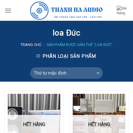
Skip
to
content
loa Đức
TRANG CHỦ
/
SẢN PHẨM ĐƯỢC GẮN THẺ “LOA ĐỨC”
PHÂN LOẠI SẢN PHẨM
HẾT HÀNG
HẾT HÀNG