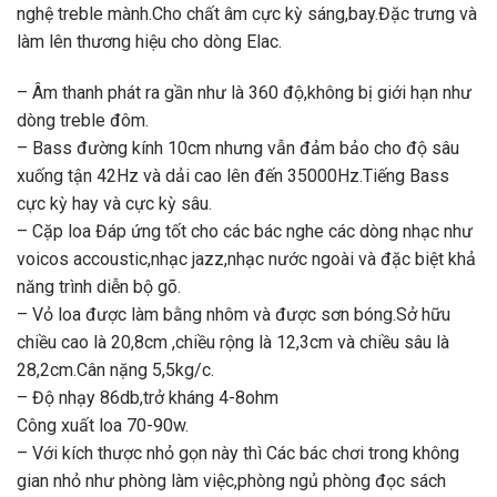
nghệ treble mành.Cho chất âm cực kỳ sáng,bay.Đặc trưng và
làm lên thương hiệu cho dòng Elac.
– Âm thanh phát ra gần như là 360 độ,không bị giới hạn như
dòng treble đôm.
– Bass đường kính 10cm nhưng vẫn đảm bảo cho độ sâu
xuống tận 42Hz và dải cao lên đến 35000Hz.Tiếng Bass
cực kỳ hay và cực kỳ sâu.
– Cặp loa Đáp ứng tốt cho các bác nghe các dòng nhạc như
voicos accoustic,nhạc jazz,nhạc nước ngoài và đặc biệt khả
năng trình diễn bộ gõ.
– Vỏ loa được làm bằng nhôm và được sơn bóng.Sở hữu
chiều cao là 20,8cm ,chiều rộng là 12,3cm và chiều sâu là
28,2cm.Cân nặng 5,5kg/c.
– Độ nhạy 86db,trở kháng 4-8ohm
Công xuất loa 70-90w.
– Với kích thược nhỏ gọn này thì Các bác chơi trong không
gian nhỏ như phòng làm việc,phòng ngủ phòng đọc sách