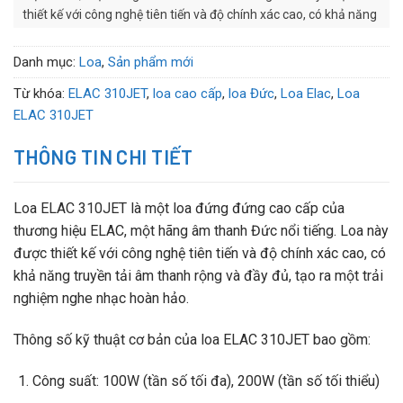
thiết kế với công nghệ tiên tiến và độ chính xác cao, có khả năng
truyền tải âm thanh rộng và đầy đủ, tạo ra một trải nghiệm
nghe nhạc hoàn hảo.
Danh mục:
Loa
,
Sản phẩm mới
Từ khóa:
ELAC 310JET
,
loa cao cấp
,
loa Đức
,
Loa Elac
,
Loa
ELAC 310JET
THÔNG TIN CHI TIẾT
Loa ELAC 310JET là một loa đứng đứng cao cấp của
thương hiệu ELAC, một hãng âm thanh Đức nổi tiếng. Loa này
được thiết kế với công nghệ tiên tiến và độ chính xác cao, có
khả năng truyền tải âm thanh rộng và đầy đủ, tạo ra một trải
nghiệm nghe nhạc hoàn hảo.
Thông số kỹ thuật cơ bản của loa ELAC 310JET bao gồm:
Công suất: 100W (tần số tối đa), 200W (tần số tối thiểu)