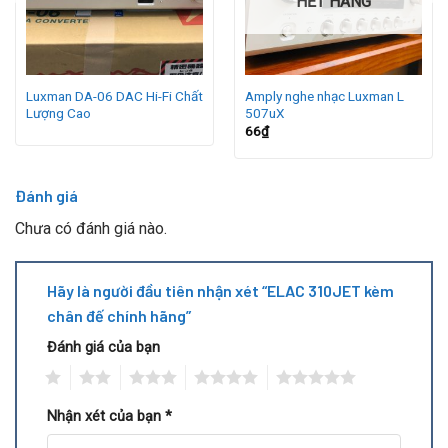
HẾT HÀNG
Luxman DA-06 DAC Hi-Fi Chất
Amply nghe nhạc Luxman L
Lượng Cao
507uX
66
₫
Đánh giá
Chưa có đánh giá nào.
Hãy là người đầu tiên nhận xét “ELAC 310JET kèm
chân đế chính hãng”
Đánh giá của bạn
1
2
3
4
5
Nhận xét của bạn
*