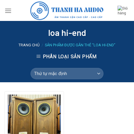
Skip
to
content
loa hi-end
TRANG CHỦ
/
SẢN PHẨM ĐƯỢC GẮN THẺ “LOA HI-END”
PHÂN LOẠI SẢN PHẨM