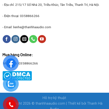
- Địa chỉ: 215/17 Số Nhà 20, Triều Khúc, Tân Triều, Thanh Trì, Hà Nội.
- Điện thoại: 0358866266
- Email:
lienhe@thanhhaaudio.com
Mua hàng Online:
Mr. Thanh: 0358866266
Hỗ trợ kỹ thuật:
Copyright 2026 ©
thanhhaaudio.com
| Thiết kế bởi
Thanh Hà