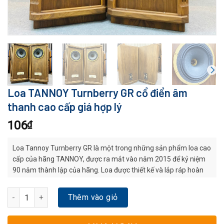
Loa TANNOY Turnberry GR cổ điển âm
thanh cao cấp giá hợp lý
106
₫
Loa Tannoy Turnberry GR là một trong những sản phẩm loa cao
cấp của hãng TANNOY, được ra mắt vào năm 2015 để kỷ niệm
90 năm thành lập của hãng. Loa được thiết kế và lắp ráp hoàn
toàn tại Anh, với đặc tính âm thanh chất lượng cao và kiểu dáng
sang trọng.
Loa TANNOY Turnberry GR cổ điển âm thanh cao cấp giá hợp lý số
Thêm vào giỏ