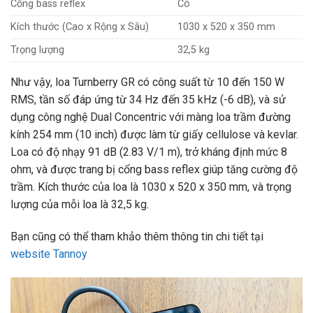
Cổng bass reflex
Có
Kích thước (Cao x Rộng x Sâu)
1030 x 520 x 350 mm
Trọng lượng
32,5 kg
Như vậy, loa Turnberry GR có công suất từ 10 đến 150 W
RMS, tần số đáp ứng từ 34 Hz đến 35 kHz (-6 dB), và sử
dụng công nghệ Dual Concentric với màng loa trầm đường
kính 254 mm (10 inch) được làm từ giấy cellulose và kevlar.
Loa có độ nhạy 91 dB (2.83 V/1 m), trở kháng định mức 8
ohm, và được trang bị cổng bass reflex giúp tăng cường độ
trầm. Kích thước của loa là 1030 x 520 x 350 mm, và trọng
lượng của mỗi loa là 32,5 kg.
Bạn cũng có thể tham khảo thêm thông tin chi tiết tại
website Tannoy