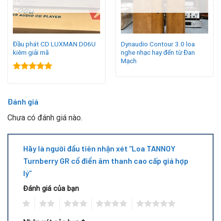
Đầu phát CD LUXMAN D06U
Dynaudio Contour 3.0 loa
kiêm giải mã
nghe nhạc hay đến từ Đan
Mạch
Được xếp
hạng
5.00
5
sao
Đánh giá
Chưa có đánh giá nào.
Hãy là người đầu tiên nhận xét “Loa TANNOY
Turnberry GR cổ điển âm thanh cao cấp giá hợp
lý”
Đánh giá của bạn
1
2
3
4
5