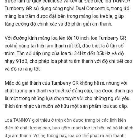
được làm từ giấy cellulose và kevlar. Đặc biệt, loa TANNOY
Turnberry GR sử dụng công nghệ Dual Concentric, trong đó
màng loa trầm được đặt bên trong màng loa treble, giúp
tăng cường độ chính xác và độ phân giải âm thanh.
Với đường kính màng loa lên tới 10 inch, loa Turnberry GR
cókhả năng tái hiện âm thanh rất tốt, đặc biệt là ở tần số
trầm. Tần số đáp ứng của loa từ 34Hz đến 35kHz và độ
nhạy 91dB, cho phép loa phát ra âm thanh với độ chi tiết cao
và độ rõ ràng tốt.
Mặc dù giá thành của Turnberry GR không hề rẻ, nhưng với
chất lượng âm thanh và thiết kế đẳng cấp, loa được đánh giá
là một trong những lựa chọn tuyệt vời cho những người yêu
thích âm nhạc và muốn sở hữu một sản phẩm loa cao cấp.
Loa TANNOY giới thiệu ở trên còn được trang bị các linh kiện
điện tử chất lượng cao, bao gồm mạch lọc tín hiệu và bộ khuếch
đại âm thanh. Với hệ thống này, loa có thể phát ra âm thanh