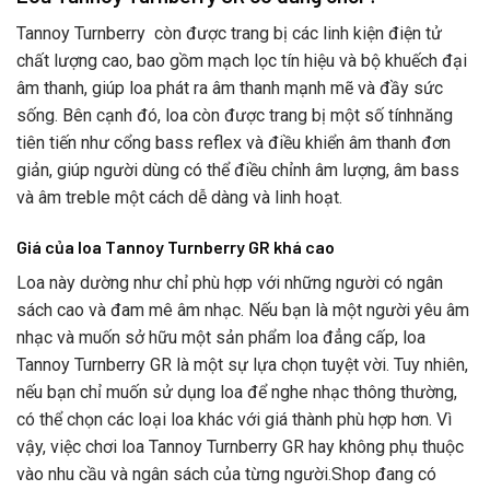
Tannoy Turnberry còn được trang bị các linh kiện điện tử
chất lượng cao, bao gồm mạch lọc tín hiệu và bộ khuếch đại
âm thanh, giúp loa phát ra âm thanh mạnh mẽ và đầy sức
sống. Bên cạnh đó, loa còn được trang bị một số tínhnăng
tiên tiến như cổng bass reflex và điều khiển âm thanh đơn
giản, giúp người dùng có thể điều chỉnh âm lượng, âm bass
và âm treble một cách dễ dàng và linh hoạt.
Giá của loa Tannoy Turnberry GR khá cao
Loa này dường như chỉ phù hợp với những người có ngân
sách cao và đam mê âm nhạc. Nếu bạn là một người yêu âm
nhạc và muốn sở hữu một sản phẩm loa đẳng cấp, loa
Tannoy Turnberry GR là một sự lựa chọn tuyệt vời. Tuy nhiên,
nếu bạn chỉ muốn sử dụng loa để nghe nhạc thông thường,
có thể chọn các loại loa khác với giá thành phù hợp hơn. Vì
vậy, việc chơi loa Tannoy Turnberry GR hay không phụ thuộc
vào nhu cầu và ngân sách của từng người.Shop đang có