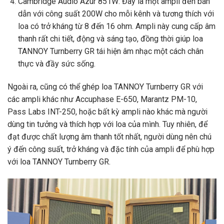
Cambridge Audio Azur 851W: Đây là một ampli đèn bán
dẫn với công suất 200W cho mỗi kênh và tương thích với
loa có trở kháng từ 8 đến 16 ohm. Ampli này cung cấp âm
thanh rất chi tiết, động và sáng tạo, đồng thời giúp loa
TANNOY Turnberry GR tái hiện âm nhạc một cách chân
thực và đầy sức sống.
Ngoài ra, cũng có thể ghép loa TANNOY Turnberry GR với
các ampli khác như Accuphase E-650, Marantz PM-10,
Pass Labs INT-250, hoặc bất kỳ ampli nào khác mà người
dùng tin tưởng và thích hợp với loa của mình. Tuy nhiên, để
đạt được chất lượng âm thanh tốt nhất, người dùng nên chú
ý đến công suất, trở kháng và đặc tính của ampli để phù hợp
với loa TANNOY Turnberry GR.