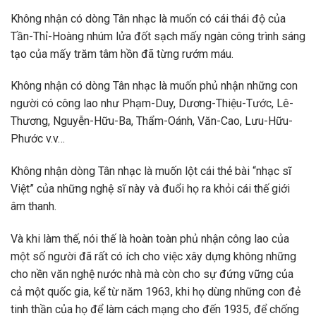
Không nhận có dòng Tân nhạc là muốn có cái thái độ của
Tần-Thỉ-Hoàng nhúm lửa đốt sạch mấy ngàn công trình sáng
tạo của mấy trăm tâm hồn đã từng rướm máu.
Không nhận có dòng Tân nhạc là muốn phủ nhận những con
người có công lao như Phạm-Duy, Dương-Thiệu-Tước, Lê-
Thương, Nguyễn-Hữu-Ba, Thẩm-Oánh, Văn-Cao, Lưu-Hữu-
Phước v.v…
Không nhận dòng Tân nhạc là muốn lột cái thẻ bài “nhạc sĩ
Việt” của những nghệ sĩ này và đuổi họ ra khỏi cái thế giới
âm thanh.
Và khi làm thế, nói thế là hoàn toàn phủ nhận công lao của
một số người đã rất có ích cho việc xây dựng không những
cho nền văn nghệ nước nhà mà còn cho sự đứng vững của
cả một quốc gia, kể từ năm 1963, khi họ dùng những con đẻ
tinh thần của họ để làm cách mạng cho đến 1935, để chống