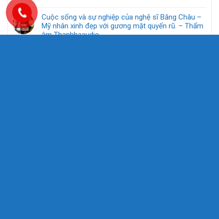
Cuộc sống và sự nghiệp của nghệ sĩ Băng Châu –
Mỹ nhân xinh đẹp với gương mặt quyến rũ. – Thẩm
âm Thanhhaaudio
Về chúng tôi
Chuyên cung cấp phân phối thiết bị âm thanh cận cao cấp, cao
cấp thương hiệu nổi tiếng: Accuphase, Denon, Luxman... có
xuất xứ từ Nhật Bản. Hàng chính hãng đảm bảo chất lượng
cao.
Thông tin liên hệ:
- Địa chỉ: 215/17 Số Nhà 20, Triều Khúc, Tân Triều, Thanh Trì, Hà Nội.
- Điện thoại: 0358866266