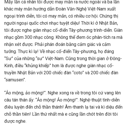
Mấy lần cá nhân tôi được may mắn ra nước ngoài và ba lần
khác máy mắn hướng dẫn Đoàn Văn-Nghệ Việt-Nam xuất
ngoại trình diễn, tôi có may mắn, có nhiều cơ hội. Chứng thị
người ngoại quốc chơi nhạc tuyệt diệu! Thời kì ở Nhật Bản,
tôi được nghe giàn nhạc cổ-điển Tây-phương trình-diễn. Giàn
nhạc gồm 300 nhạc công. Không thể đem óc phân-tích ra mà
nhận xét được. Phải phán đoán bằng cảm giác và cảm
tưởng. Thực kì lạ! Về nhạc cổ-điển Tây-phương, họ đáng
“Sư” của những “sư” Việt-Nam. Cũng trong thời gian ở Đông-
Kinh, điều “khủng khiếp” hơn là được nghe giàn nhạc cổ-
truyền Nhật Bản với 200 chiếc đàn “coto” và 200 chiếc đàn
“samusen”.
“Ảo mộng, ảo mộng!”. Nghe xong ra về trong tôi cứ vang lên
câu tán thán ấy: “Ảo mộng! Ảo mộng!”. Nghệ-thuật tình-diễn
điêu luyện đến chỗ thần thánh! Âm-thanh lạ tai và kì diệu đến
chỗ thần tiên! Lần thứ nhất mà e cũng lần chót trên đời tôi
được nghe.