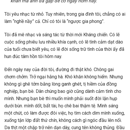
khăn mà anh đã gặp để có ngày hôm nay.
Tôi yêu nhạc từ nhỏ. Tuy nhiên, trong gia đình tôi, chẳng có ai
làm “nghề nầy” cả. Chỉ có tôi là “ngược gia phong”.
Tôi đã mê nhạc và sáng tác từ thời mới Kháng chiến. Có lẽ
cuộc sống phiêu lưu nhiều khía cạnh, có lẽ tình cảm dạt dào
của tuổi chưa biết yêu, có lẽ đời sống trữ tình của thời ấy đã
hun đúc tâm hồn tôi hôm nay.
Đến ngày nay của đời tôi, đường đi thật khó. Chông gai
chơm chởm. Trở ngại hằng hà. Khó khăn không hiếm. Nhưng
không gì ghê tởm bằng lòng ganh ghét, tị hiềm của đồng
nghiệp, bạn bè. Dân chúng bao giờ cũng dành cảm tình cho
mình. Nhưng bạn bè thì muốn mình phải suốt đời lặn hụp
dưới bùn. mình dốt, bất tài, họ chê bai thậm tệ. Mình sáng
một chút, có làm được đôi việc, họ tìm cách dìm mình xuống,
xuống tận lớp đất thứ chín, không cách gì ngóc đầu lên nổi.
Da thịt một chặp trở nên dạn dày, cung tên không thủng. Đầu