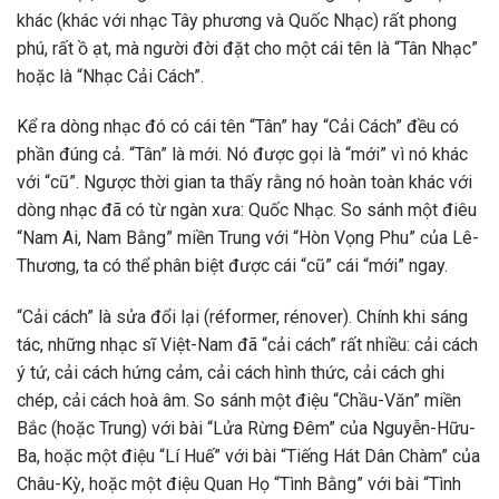
khác (khác với nhạc Tây phương và Quốc Nhạc) rất phong
phú, rất ồ ạt, mà người đời đặt cho một cái tên là “Tân Nhạc”
hoặc là “Nhạc Cải Cách”.
Kể ra dòng nhạc đó có cái tên “Tân” hay “Cải Cách” đều có
phần đúng cả. “Tân” là mới. Nó được gọi là “mới” vì nó khác
với “cũ”. Ngược thời gian ta thấy rằng nó hoàn toàn khác với
dòng nhạc đã có từ ngàn xưa: Quốc Nhạc. So sánh một điêu
“Nam Ai, Nam Bằng” miền Trung với “Hòn Vọng Phu” của Lê-
Thương, ta có thể phân biệt được cái “cũ” cái “mới” ngay.
“Cải cách” là sửa đổi lại (réformer, rénover). Chính khi sáng
tác, những nhạc sĩ Việt-Nam đã “cải cách” rất nhiều: cải cách
ý tứ, cải cách hứng cảm, cải cách hình thức, cải cách ghi
chép, cải cách hoà âm. So sánh một điệu “Chầu-Văn” miền
Bắc (hoặc Trung) với bài “Lửa Rừng Đêm” của Nguyễn-Hữu-
Ba, hoặc một điệu “Lí Huế” với bài “Tiếng Hát Dân Chàm” của
Châu-Kỳ, hoặc một điệu Quan Họ “Tình Bằng” với bài “Tình