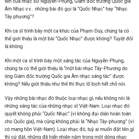
tên của nhạc sư Nguyễn-Phụng, Giám đốc trường Quốc gia
Âm Nhạc v.v… những bài đó gọi là “Quốc Nhạc” hay “Nhạc
Tây phương”?
Khi ca sĩ trình bày một ca khúc của Phạm-Duy, chúng ta có
thể giới thiệu là một bài “Quốc Nhạc” được không? Tuyệt đối
là không.
Khi một ca sĩ trình bày một sáng tác của Nguyễn-Phụng,
chúng ta có thế giới thiệu là “một bài nhạc Tây-Phương do
ông Giám đốc trường Quốc gia Âm nhạc sáng tác” được
không? Nếu giới thiệu như thế thì thực lố bịch hết chỗ nói.
Vậy những bài nhạc đó thuộc loại nhạc gì, nếu không nói là
những sáng tác của những nhạc sĩ Việt-Nam. Loại nhạc đó
quyết không phải “Quốc Nhạc” (vì không đại diện hoàn toàn
cho Quốc gia), mà cũng không phải là “Nhạc Tây-phương” (vì
có mang hồn Việt-Nam). Loại nhạc đó, tuỳ ai muốn đặt tên gì
thì cứ đặt, những đã hiển nhiên nằm trong một dòng nhạc