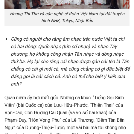
Hoàng Thi Thơ và các nghệ sĩ đoàn Việt Nam tại đài truyền
hình NHK, Tokyo, Nhật Bản
Cũng có người cho rằng âm nhạc trên nước Việt ta chỉ
có hai dòng: Quốc nhạc (tức cổ nhạc) và nhạc Tây
phương, họ không công nhận Tân nhạc và dòng nhạc
thứ ba. Họ lại cho rằng cái nhạc được gắn cái tên là Tân
chẳng có cái gì mới cả, mà cũng chẳng có gì đặc biệt để
đáng gọi là cải cách cả. Anh có thể cho biết ý kiến của
anh?
Quan niệm ấy hơi mất gốc. Những ca khúc: “Tiếng Gọi Sinh
Viên” (bài Quốc ca) của Lưu-Hữu-Phước, “Thiên Thai” của
Văn-Cao, Con Đường Cái Quan (và vô số bài khác) của
Phạm-Duy, “Hòn Vọng Phu” của Lê Thương, “Đêm Tàn Bến
Ngự” của Dương-Thiệu-Tước, một vài bài mà tôi không nhớ