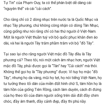
Tự Tin” của Phạm-Duy, ta có thể phân biệt dễ dàng cái
“nguyên thể” và cái “cải cách”.
Cho rằng chỉ có 2 dòng nhạc trên nước ta là Quốc Nhạc và
nhạc Tây phương, chứ không công nhận có dòng Tân Nhạc,
cũng giống như nói rằng chỉ có hai thứ người ở Việt-Nam.
Một là người Việt thuần tuý với bộ quốc phục khăn đen áo
dài, và hai là người Tây trăm phầm trăm với bộ “đồ Tây”.
Tại sao lại cho rằng người Việt mặc đồ Tây đều là Tây
phương cả? Theo tôi, nói một cách âm nhạc hơn, người Việt
mặc đồ Tây, phải được gọi là “Tân” hay “Cải cách” mà thôi.
Không thể gọi họ là “Tây phương” được. Vì tuy họ mặc “đồ
Tây”, nhưng họ da vàng, mũi họ tẹt, họ nói tiếng Việt-Nam, họ
tư tưởng theo lối dân của miền đất hình chữ S, tâm hồn họ là
tâm hồn của giống Tiên Rồng, cách làm duyên, cách đi đứng
của họ theo lối của đám người sống trên dải đất đầy chim
chóc, đầy âm thanh, đầy cảnh đẹp, đầy thi phú nầy.