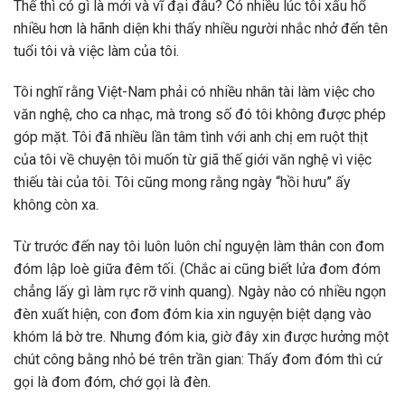
Thế thì có gì là mới và vĩ đại đâu? Có nhiều lúc tôi xấu hổ
nhiều hơn là hãnh diện khi thấy nhiều người nhắc nhở đến tên
tuổi tôi và việc làm của tôi.
Tôi nghĩ rằng Việt-Nam phải có nhiều nhân tài làm việc cho
văn nghệ, cho ca nhạc, mà trong số đó tôi không được phép
góp mặt. Tôi đã nhiều lần tâm tình với anh chị em ruột thịt
của tôi về chuyện tôi muốn từ giã thế giới văn nghệ vì việc
thiếu tài của tôi. Tôi cũng mong rằng ngày “hồi hưu” ấy
không còn xa.
Từ trước đến nay tôi luôn luôn chỉ nguyện làm thân con đom
đóm lập loè giữa đêm tối. (Chắc ai cũng biết lửa đom đóm
chẳng lấy gì làm rực rỡ vinh quang). Ngày nào có nhiều ngọn
đèn xuất hiện, con đom đóm kia xin nguyện biệt dạng vào
khóm lá bờ tre. Nhưng đóm kia, giờ đây xin được hưởng một
chút công bằng nhỏ bé trên trần gian: Thấy đom đóm thì cứ
gọi là đom đóm, chớ gọi là đèn.