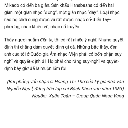
Mikado có đến ba giàn. Sân khấu Hanabasha có đến hai
giàn: một giàn nhạc “đồng”, một giàn nhạc “dây”. Loại nhạc
nào họ chơi cũng được và rất được: nhạc cổ-điển Tây-
phương, nhạc khiêu vũ, nhạc cổ truyền…
Thấy người ngẫm đến ta, tôi có rất nhiều ý nghĩ. Nhưng quyết
định thì chẳng dám quyết-định gì cả. Những bậc thầy, đàn
anh của tôi ở Quốc-gia Âm-nhạc-Viện phải có bổn-phận suy
nghĩ và quyết-định đi. Họ phải cho rằng suy-nghĩ và quyết-
định bây giờ đã là muộn lắm rồi.
(Bài phỏng vấn nhạc sĩ Hoàng Thi Thơ của ký giả-nhà văn
Nguiễn Ngu Í, đăng trên tạp chí Bách Khoa vào năm 1963)
Nguồn: Xuân Toàn – Group Quán Nhạc Vàng