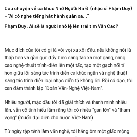
Câu chuyện về ca khúc Nhớ Người Ra Đi (nhạc sĩ Phạm Duy)
– “Ai có nghe tiếng hát hành quân xa…”
Phạm Duy: Ai sẽ là người nhỏ lệ lên trái tim Văn Cao?
Mục đích của tôi có gì là vòi vọi xa xôi đâu, nếu không nói là
thấp hèn và gần gụi: đẩy biệc sáng tác xa một gang, nâng
cao nghệ-thuật trình-diễn lên một tấc, tạo một gạch nối tí
hon giữa lối sáng tác trình diễn ca khúc ngắn và nghệ thuật
sáng tác trình diễn loại nhạc diễn tả không lời. Rồi có dạo, tôi
can đảm thành lập “Đoàn Văn-Nghệ Việt-Nam”.
Nhiều người, mặc dầu tôi đã giải thích và thanh minh nhiều
lần, vẫn cố tình hiểu lầm rằng tôi có nhiều “gan lớn” và “tham
vọng” (muốn đại diện cho nước Việt-Nam).
Từ ngày tập tềnh làm văn nghệ, tôi hằng ôm một giấc mộng