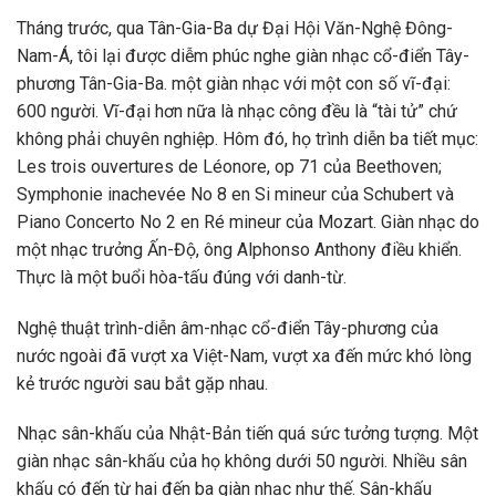
Tháng trước, qua Tân-Gia-Ba dự Đại Hội Văn-Nghệ Đông-
Nam-Á, tôi lại được diễm phúc nghe giàn nhạc cổ-điển Tây-
phương Tân-Gia-Ba. một giàn nhạc với một con số vĩ-đại:
600 người. Vĩ-đại hơn nữa là nhạc công đều là “tài tử” chứ
không phải chuyên nghiệp. Hôm đó, họ trình diễn ba tiết mục:
Les trois ouvertures de Léonore, op 71 của Beethoven;
Symphonie inachevée No 8 en Si mineur của Schubert và
Piano Concerto No 2 en Ré mineur của Mozart. Giàn nhạc do
một nhạc trưởng Ấn-Độ, ông Alphonso Anthony điều khiển.
Thực là một buổi hòa-tấu đúng với danh-từ.
Nghệ thuật trình-diễn âm-nhạc cổ-điển Tây-phương của
nước ngoài đã vượt xa Việt-Nam, vượt xa đến mức khó lòng
kẻ trước người sau bắt gặp nhau.
Nhạc sân-khấu của Nhật-Bản tiến quá sức tưởng tượng. Một
giàn nhạc sân-khấu của họ không dưới 50 người. Nhiều sân
khấu có đến từ hai đến ba giàn nhạc như thế. Sân-khấu