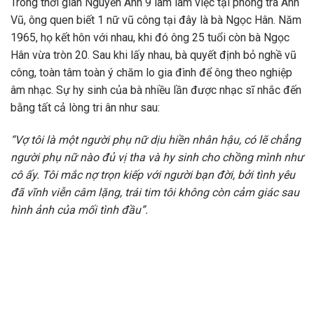
Trong thời gian Nguyễn Ánh 9 làm làm việc tại phòng trà Anh
Vũ, ông quen biết 1 nữ vũ công tại đây là bà Ngọc Hân. Năm
1965, họ kết hôn với nhau, khi đó ông 25 tuổi còn bà Ngọc
Hân vừa tròn 20. Sau khi lấy nhau, bà quyết định bỏ nghề vũ
công, toàn tâm toàn ý chăm lo gia đình để ông theo nghiệp
âm nhạc. Sự hy sinh của bà nhiều lần được nhạc sĩ nhắc đến
bằng tất cả lòng tri ân như sau:
“Vợ tôi là một người phụ nữ dịu hiền nhân hậu, có lẽ chẳng
người phụ nữ nào đủ vị tha và hy sinh cho chồng mình như
cô ấy. Tôi mắc nợ trọn kiếp với người bạn đời, bởi tình yêu
đã vĩnh viễn câm lặng, trái tim tôi không còn cảm giác sau
hình ảnh của mối tình đầu”.