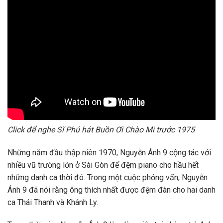
Click để nghe Sĩ Phú hát Buồn Ơi Chào Mi trước 1975
Những năm đầu thập niên 1970, Nguyễn Ánh 9 cộng tác với
nhiều vũ trường lớn ở Sài Gòn để đệm piano cho hầu hết
những danh ca thời đó. Trong một cuộc phỏng vấn, Nguyễn
Ánh 9 đã nói rằng ông thích nhất được đệm đàn cho hai danh
ca Thái Thanh và Khánh Ly.