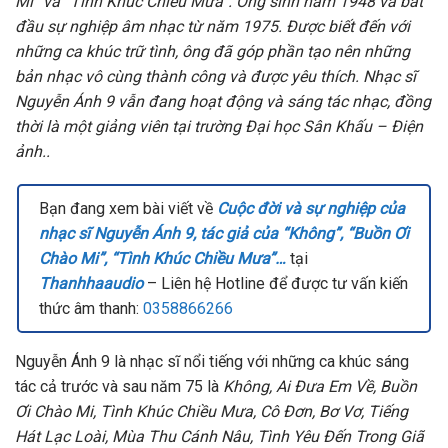
Mi” và “Tình Khúc Chiều Mưa”. Ông sinh năm 1948 và bắt
đầu sự nghiệp âm nhạc từ năm 1975. Được biết đến với
những ca khúc trữ tình, ông đã góp phần tạo nên những
bản nhạc vô cùng thành công và được yêu thích. Nhạc sĩ
Nguyễn Ánh 9 vẫn đang hoạt động và sáng tác nhạc, đồng
thời là một giảng viên tại trường Đại học Sân Khấu – Điện
ảnh..
Bạn đang xem bài viết về
Cuộc đời và sự nghiệp của
nhạc sĩ Nguyễn Ánh 9, tác giả của “Không”, “Buồn Ơi
Chào Mi”, “Tình Khúc Chiều Mưa”…
tại
Thanhhaaudio
– Liên hệ Hotline để được tư vấn kiến
thức âm thanh:
0358866266
Nguyễn Ánh 9 là nhạc sĩ nổi tiếng với những ca khúc sáng
tác cả trước và sau năm 75 là
Không, Ai Đưa Em Về, Buồn
Ơi Chào Mi, Tình Khúc Chiều Mưa, Cô Đơn, Bơ Vơ, Tiếng
Hát Lạc Loài, Mùa Thu Cánh Nâu, Tình Yêu Đến Trong Giã