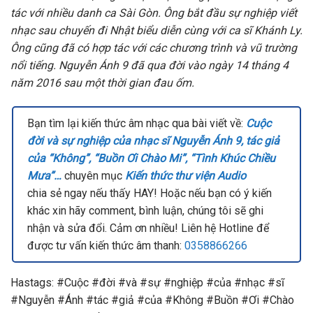
tác với nhiều danh ca Sài Gòn. Ông bắt đầu sự nghiệp viết
nhạc sau chuyến đi Nhật biểu diễn cùng với ca sĩ Khánh Ly.
Ông cũng đã có hợp tác với các chương trình và vũ trường
nổi tiếng. Nguyễn Ánh 9 đã qua đời vào ngày 14 tháng 4
năm 2016 sau một thời gian đau ốm.
Bạn tìm lại kiến thức âm nhạc qua bài viết về:
Cuộc
đời và sự nghiệp của nhạc sĩ Nguyễn Ánh 9, tác giả
của “Không”, “Buồn Ơi Chào Mi”, “Tình Khúc Chiều
Mưa”…
chuyên mục
Kiến thức thư viện Audio
chia sẻ ngay nếu thấy HAY! Hoặc nếu bạn có ý kiến
khác xin hãy comment, bình luận, chúng tôi sẽ ghi
nhận và sửa đổi. Cảm ơn nhiều! Liên hệ Hotline để
được tư vấn kiến thức âm thanh:
0358866266
Hastags: #Cuộc #đời #và #sự #nghiệp #của #nhạc #sĩ
#Nguyễn #Ánh #tác #giả #của #Không #Buồn #Ơi #Chào