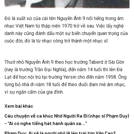
Đó là xuất xứ của cái tên Nguyễn Ánh 9 nổi tiếng trong âm
nhạc Việt Nam từ thập niên 1970 trở về sau. Việc lấy nghệ
danh này cũng đánh dấu một sự biến chuyển quan trọng của
cuộc đời, đó là từ nhạc công trở thành một nhạc sĩ.
Thưở nhỏ Nguyễn Ánh 9 theo học trường Taberd ở Sài Gòn
(nay là trường Trần Đại Nghĩa), đến năm 14 tuổi thì lên Đà
Lạt để học nội trú tại trường Yersin cho đến năm 1958. Ông
từng bỏ nhà đi năm 18 tuổi để theo đuổi đam mê âm nhạc,
vì sự ngăn cấm của gia đình.
Xem bài khác
Câu chuyện về ca khúc Nhớ Người Ra Đi (nhạc sĩ Phạm Duy)
– “Ai có nghe tiếng hát hành quân xa…”
Phạm Duy: Ai sẽ là người nhỏ lệ lên trái tim Văn Cao?