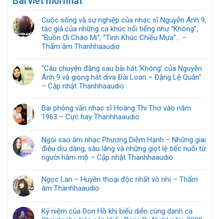
Bài viết mới nhất
Cuộc sống và sự nghiệp của nhạc sĩ Nguyễn Ánh 9,
tác giả của những ca khúc nổi tiếng như “Không”,
“Buồn Ơi Chào Mi”, “Tình Khúc Chiều Mưa”… –
Thẩm âm Thanhhaaudio
“Câu chuyện đằng sau bài hát ‘Không’ của Nguyễn
Ánh 9 và giọng hát diva Đài Loan – Đặng Lệ Quân”
– Cập nhật Thanhhaaudio
Bài phỏng vấn nhạc sĩ Hoàng Thi Thơ vào năm
1963 – Cực hay Thanhhaaudio
Ngôi sao âm nhạc Phương Diễm Hạnh – Những giai
điệu dịu dàng, sâu lắng và những giọt lệ tiếc nuối từ
người hâm mộ – Cập nhật Thanhhaaudio
Ngọc Lan – Huyền thoại độc nhất vô nhị – Thẩm
âm Thanhhaaudio
Kỷ niệm của Don Hồ khi biểu diễn cùng danh ca