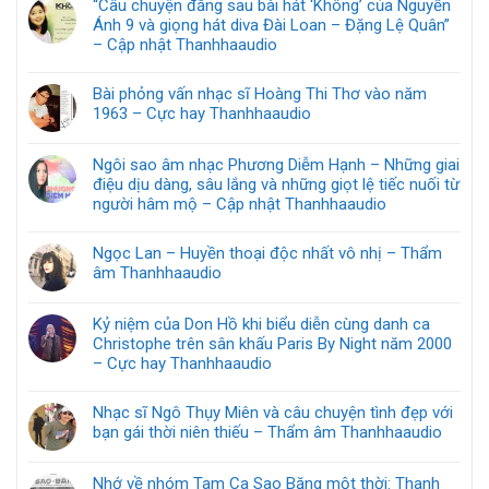
“Câu chuyện đằng sau bài hát ‘Không’ của Nguyễn
Ánh 9 và giọng hát diva Đài Loan – Đặng Lệ Quân”
– Cập nhật Thanhhaaudio
Bài phỏng vấn nhạc sĩ Hoàng Thi Thơ vào năm
1963 – Cực hay Thanhhaaudio
Ngôi sao âm nhạc Phương Diễm Hạnh – Những giai
điệu dịu dàng, sâu lắng và những giọt lệ tiếc nuối từ
người hâm mộ – Cập nhật Thanhhaaudio
Ngọc Lan – Huyền thoại độc nhất vô nhị – Thẩm
âm Thanhhaaudio
Kỷ niệm của Don Hồ khi biểu diễn cùng danh ca
Christophe trên sân khấu Paris By Night năm 2000
– Cực hay Thanhhaaudio
Nhạc sĩ Ngô Thụy Miên và câu chuyện tình đẹp với
bạn gái thời niên thiếu – Thẩm âm Thanhhaaudio
Nhớ về nhóm Tam Ca Sao Băng một thời: Thanh