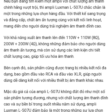
Nếu bạn đang tìm kiếm một ampli với chất lượng âm thanh
chính hãng vượt trội, thì ampli Luxman L-507U chắc chắn là
một trong những lựa chọn hàng đầu. Với thiết kế sang trọng
và đẳng cấp, chất âm ấn tượng cùng với kết nối linh hoạt,
mang đến cho người dùng trải nghiệm âm thanh đỉnh cao.
Với khả năng xuất âm thanh lên đến 110W + 110W (8Ω),
200W + 200W (4Ω), không những đảm bảo cho người dùng
âm thanh ấn tượng, mà còn sử dụng các linh kiện chi tiết
chất lượng cao, giúp tối ưu hóa âm thanh.
Bên cạnh đó, sản phẩm cũng được trang bị nhiều kết nối đa
dạng, bao gồm đầu vào RCA và đầu vào XLR, giúp người
dùng dễ dàng kết nối với nhiều thiết bị âm thanh khác nhau.
Mặc dù giá cả của ampli L-507U không đắt đỏ như một số
sản phẩm tương đương, nhưng với chất lượng âm thanh đỉnh
cao và sự bền bỉ trong suốt nhiều năm sử dụng, ampli
Luxman L-507U đảm bảo là một trong những sự lựa chọn