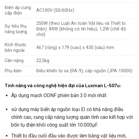
Điện áp cung
AC100V (50/60Hz)
cấp điện
250W (theo Luật An toàn Vật liệu và Thiết bị
Sự tiêu thụ
Điện). 84W (không có tín hiệu), 1,2W (chế độ
năng lượng
chờ)
Kích thước
467 (rộng) x 179 (cao) x 430 (sâu) mm
bên ngoài
Cân nặng
22,5kg
Phụ kiện
Điều khiển từ xa (RA-9), cáp nguồn (JPA-10000)
Tính năng và công nghệ hiện đại của Luxman L-507u:
Áp dụng mạch ODNF phiên bản 3.0 mới nhất
sử dụng máy biến áp nguồn loại EI có khả năng điều
chỉnh cao, cung cấp năng lượng quán tính cao kết hợp với
bốn tụ điện khối công suất lớn 10.000μF.
Thiết bị đầu cuối đầu vào được làm bằng vật liệu mới,