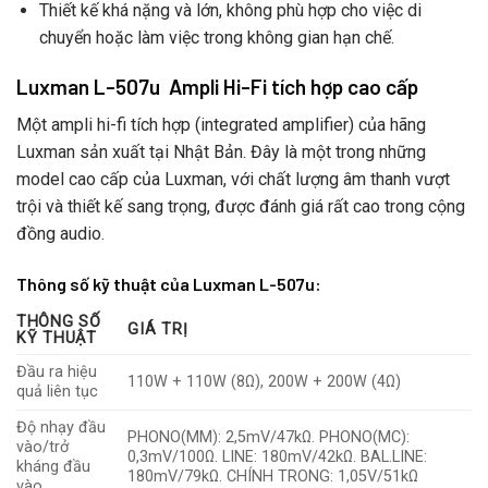
Thiết kế khá nặng và lớn, không phù hợp cho việc di
chuyển hoặc làm việc trong không gian hạn chế.
Luxman L-507u Ampli Hi-Fi tích hợp cao cấp
Một ampli hi-fi tích hợp (integrated amplifier) của hãng
Luxman sản xuất tại Nhật Bản. Đây là một trong những
model cao cấp của Luxman, với chất lượng âm thanh vượt
trội và thiết kế sang trọng, được đánh giá rất cao trong cộng
đồng audio.
Thông số kỹ thuật của Luxman L-507u:
THÔNG SỐ
GIÁ TRỊ
KỸ THUẬT
Đầu ra hiệu
110W + 110W (8Ω), 200W + 200W (4Ω)
quả liên tục
Độ nhạy đầu
PHONO(MM): 2,5mV/47kΩ. PHONO(MC):
vào/trở
0,3mV/100Ω. LINE: 180mV/42kΩ. BAL.LINE:
kháng đầu
180mV/79kΩ. CHÍNH TRONG: 1,05V/51kΩ
vào