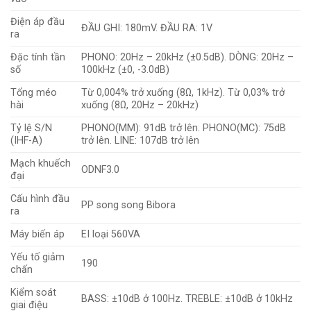
Điện áp đầu
ĐẦU GHI: 180mV. ĐẦU RA: 1V
ra
Đặc tính tần
PHONO: 20Hz – 20kHz (±0.5dB). DÒNG: 20Hz –
số
100kHz (±0, -3.0dB)
Tổng méo
Từ 0,004% trở xuống (8Ω, 1kHz). Từ 0,03% trở
hài
xuống (8Ω, 20Hz – 20kHz)
Tỷ lệ S/N
PHONO(MM): 91dB trở lên. PHONO(MC): 75dB
(IHF-A)
trở lên. LINE: 107dB trở lên
Mạch khuếch
ODNF3.0
đại
Cấu hình đầu
PP song song Bibora
ra
Máy biến áp
EI loại 560VA
Yếu tố giảm
190
chấn
Kiểm soát
BASS: ±10dB ở 100Hz. TREBLE: ±10dB ở 10kHz
giai điệu