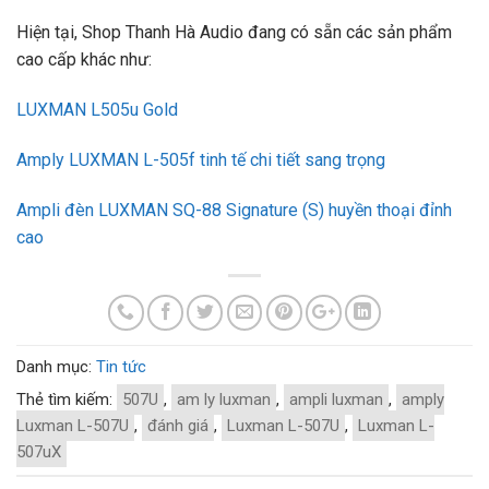
Hiện tại, Shop Thanh Hà Audio đang có sẵn các sản phẩm
cao cấp khác như:
LUXMAN L505u Gold
Amply LUXMAN L-505f tinh tế chi tiết sang trọng
Ampli đèn LUXMAN SQ-88 Signature (S) huyền thoại đỉnh
cao
Danh mục:
Tin tức
Thẻ tìm kiếm:
507U
,
am ly luxman
,
ampli luxman
,
amply
Luxman L-507U
,
đánh giá
,
Luxman L-507U
,
Luxman L-
507uX