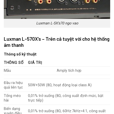
Luxman L-5X’s70 ngo vao
Luxman L-570X’s – Trên cả tuyệt vời cho hệ thống
âm thanh
Thông số kỹ thuật
THÔNG SỐ
GIÁ TRỊ
Mẫu
Amply tích hợp
Đầu ra hiệu
50W+50W (8Ω, hoạt động loại class A)
quả liên tục
Tổng méo
0,01% trở xuống (8Ω, công suất định mức, bật
hài
trực tiếp)
Biến dạng
0,01% trở xuống (8Ω, 60Hz:7kHz=4:1, công suất
xuyên điều