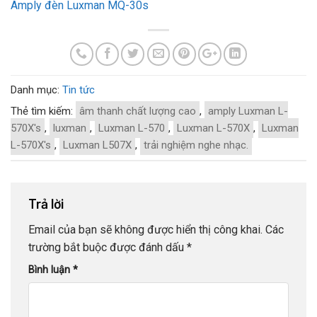
Amply đèn Luxman MQ-30s
Danh mục:
Tin tức
Thẻ tìm kiếm:
âm thanh chất lượng cao
,
amply Luxman L-
570X's
,
luxman
,
Luxman L-570
,
Luxman L-570X
,
Luxman
L-570X's
,
Luxman L507X
,
trải nghiệm nghe nhạc.
Trả lời
Email của bạn sẽ không được hiển thị công khai.
Các
trường bắt buộc được đánh dấu
*
Bình luận
*