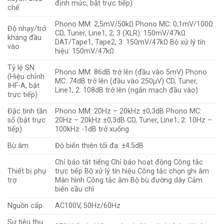
định mức, bật trực tiếp)
chế
Phono MM: 2,5mV/50kΩ Phono MC: 0,1mV/100Ω
Độ nhạy/trở
CD, Tuner, Line1, 2, 3 (XLR): 150mV/47kΩ
kháng đầu
DAT/Tape1, Tape2, 3: 150mV/47kΩ Bộ xử lý tín
vào
hiệu: 150mV/47kΩ
Tỷ lệ SN
Phono MM: 86dB trở lên (đầu vào 5mV) Phono
(Hiệu chỉnh
MC: 74dB trở lên (đầu vào 250μV) CD, Tuner,
IHF-A, bật
Line1, 2: 108dB trở lên (ngắn mạch đầu vào)
trực tiếp)
Đặc tính tần
Phono MM: 20Hz – 20kHz ±0,3dB Phono MC:
số (bật trực
20Hz – 20kHz ±0,3dB CD, Tuner, Line1, 2: 10Hz –
tiếp)
100kHz -1dB trở xuống
Bù âm
Độ biến thiên tối đa: ±4.5dB
Chỉ báo tắt tiếng Chỉ báo hoạt động Công tắc
Thiết bị phụ
trực tiếp Bộ xử lý tín hiệu Công tắc chọn ghi âm
trợ
Màn hình Công tắc âm Bộ bù đường dây Cảm
biến cầu chì
Nguồn cấp
AC100V, 50Hz/60Hz
Sự tiêu thụ